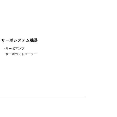
6月 (1)
5月 (3)
サーボシステム機器
-サーボアンプ
-サーボコントローラー