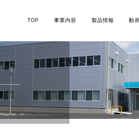
TOP
事業内容
製品情報
動
空気圧サーボ機器
油圧サーボ機器
電機サーボ機器
サーボシステム機器