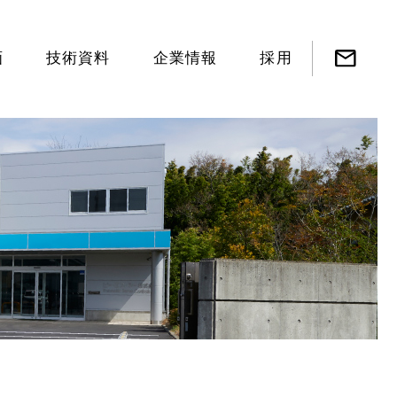
画
技術資料
企業情報
採用
ノズルフラッパ型サー
直動型空気圧サーボ弁
力フィードバック型空
特殊サーボ弁・特殊ア
空気圧シリンダ
鉄道車両サーボ弁
鉄道車両シリンダ
鉄道車両その他
直動型油圧サーボ弁
力フィードバック型油
油圧シリンダ
サーボアンプ
サーボコントローラー
ボ弁
気圧サーボ弁
クチュエータ・その他
圧サーボ弁