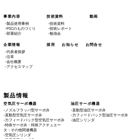
8月 (3)
2月 (2)
事業内容
技術資料
動画
-製品使用事例
-技術資料
-PSCのものづくり
-技術レポート
6月 (1)
-部署紹介
-勉強会
企業情報
採用
お知らせ
お問合せ
5月 (3)
-代表者挨拶
-沿革
-会社概要
-アクセスマップ
製品情報
空気圧サーボ機器
油圧サーボ機器
-ノズルフラッパ型サーボ弁
-直動型油圧サーボ弁
-直動型空気圧サーボ弁
-力フィードバック型油圧サーボ弁
-力フィードバック型空気圧サーボ弁
-油圧シリンダ
-特殊サーボ弁・特殊アクチュエー
タ・その他関連機器
-空気圧シリンダ