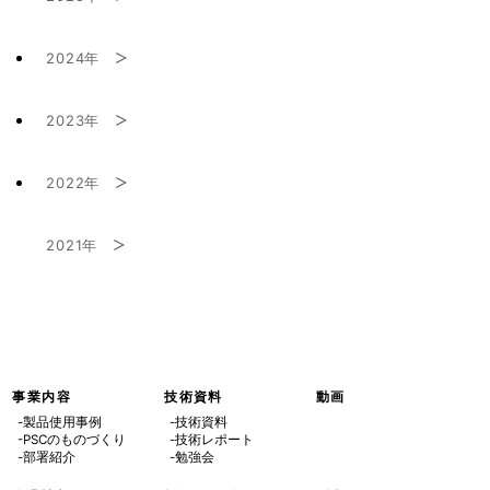
2024年
9月 (1)
2023年
10月 (1)
8月 (1)
2022年
7月 (2)
9月 (1)
2021年
4月 (1)
5月 (1)
7月 (1)
9月 (1)
3月 (1)
8月 (3)
2月 (2)
事業内容
技術資料
動画
-製品使用事例
-技術資料
-PSCのものづくり
-技術レポート
6月 (1)
-部署紹介
-勉強会