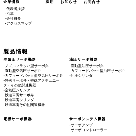
企業情報
採用
お知らせ
お問合せ
5月 (3)
-代表者挨拶
-沿革
-会社概要
-アクセスマップ
製品情報
空気圧サーボ機器
油圧サーボ機器
-ノズルフラッパ型サーボ弁
-直動型油圧サーボ弁
-直動型空気圧サーボ弁
-力フィードバック型油圧サーボ弁
-力フィードバック型空気圧サーボ弁
-油圧シリンダ
-特殊サーボ弁・特殊アクチュエー
タ・その他関連機器
-空気圧シリンダ
-鉄道車両サーボ弁
-鉄道車両シリンダ
-鉄道車両その他関連機器
電機サーボ機器
サーボシステム機器
-サーボアンプ
-サーボコントローラー